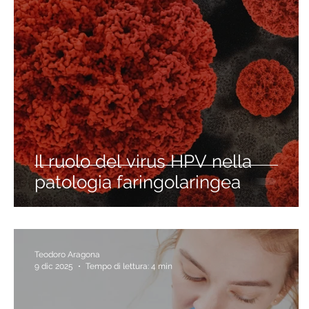
Il ruolo del virus HPV nella
patologia faringolaringea
Teodoro Aragona
9 dic 2025
Tempo di lettura: 4 min