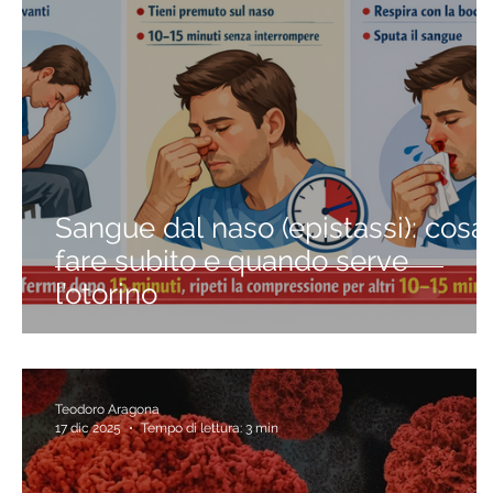
Sangue dal naso (epistassi): cosa
fare subito e quando serve
l’otorino
Teodoro Aragona
17 dic 2025
Tempo di lettura: 3 min