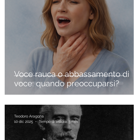
Voce rauca o abbassamento di
voce: quando preoccuparsi?
Teodoro Aragona
10 dic 2025
Tempo di lettura: 3 min