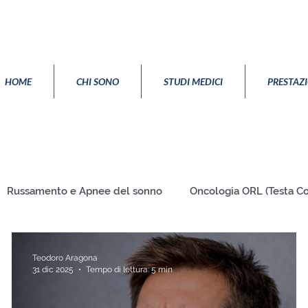
HOME
CHI SONO
STUDI MEDICI
PRESTAZ
Russamento e Apnee del sonno
Oncologia ORL (Testa Co
Vertigini disturbi dell'equilibrio
Orecchio
Teodoro Aragona
31 dic 2025
Tempo di lettura: 5 min