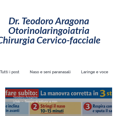
Dr. Teodoro Aragona
Otorinolaringoiatria
Chirurgia Cervico-facciale
Tutti i post
Naso e seni paranasali
Laringe e voce
ORL (otorino) pediatrica
ORL e patologie di confine
Teodoro Aragona
3 feb
Tempo di lettura: 4 min