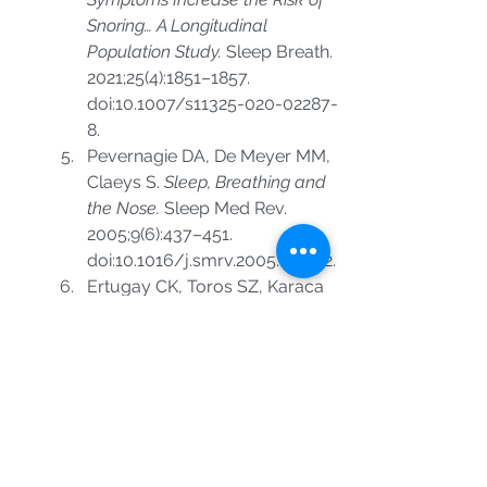
Snoring… A Longitudinal 
Population Study.
 Sleep Breath. 
2021;25(4):1851–1857. 
doi:10.1007/s11325-020-02287-
8.
Pevernagie DA, De Meyer MM, 
Claeys S. 
Sleep, Breathing and 
the Nose.
 Sleep Med Rev. 
2005;9(6):437–451. 
doi:10.1016/j.smrv.2005.02.002.
Ertugay CK, Toros SZ, Karaca 
CT, et al. 
Is Septoplasty Effective 
on Habitual Snoring…?
 Eur Arch 
Otorhinolaryngol. 
2015;272(7):1687–1691. 
doi:10.1007/s00405-014-3260-7.
Li HY, Lee LA, Wang PC, et al. 
Nasal Surgery for Snoring in 