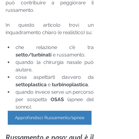
può contribuire a peggiorare il 
russamento.
In questo articolo trovi un 
inquadramento chiaro (e realistico) su:
che relazione c’è tra 
setto/turbinati
 e russamento,
quando la chirurgia nasale può 
aiutare,
cosa aspettarti davvero da 
settoplastica
 e 
turbinoplastica
,
quando invece serve un percorso 
per sospetta 
OSAS
 (apnee del 
sonno).
Approfondisci Russamento/apnee
Russamento e naso: qual è il 