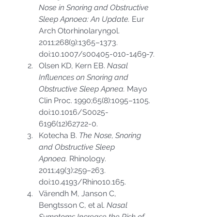
Nose in Snoring and Obstructive 
Sleep Apnoea: An Update.
 Eur 
Arch Otorhinolaryngol. 
2011;268(9):1365–1373. 
doi:10.1007/s00405-010-1469-7.
Olsen KD, Kern EB. 
Nasal 
Influences on Snoring and 
Obstructive Sleep Apnea.
 Mayo 
Clin Proc. 1990;65(8):1095–1105. 
doi:10.1016/S0025-
6196(12)62722-0.
Kotecha B. 
The Nose, Snoring 
and Obstructive Sleep 
Apnoea.
 Rhinology. 
2011;49(3):259–263. 
doi:10.4193/Rhino10.165.
Värendh M, Janson C, 
Bengtsson C, et al. 
Nasal 
Symptoms Increase the Risk of 