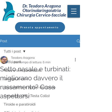
Dr. Teodoro Aragona
Otorinolaringoiatria
Chirurgia Cervico-facciale
Prenota appuntamento
Post
Tutti i post
Teodoro Aragona
Tutti i post
1 mar
Tempo di lettura: 6 min
Setto nasale e turbinati:
Naso e seni paranasali
migliorano davvero il
Laringe e voce
russamento? Cosa
Russamento e Apnee del sonno
aspettarsi
Oncologia ORL (Testa Collo)
Tiroide e paratiroidi