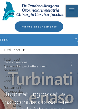
Dr. Teodoro Aragona
Otorinolaringoiatria
Chirurgia Cervico-facciale
Prenota appuntamento
BLOG
Tutti i post
Tutti i post
Teodoro Aragona
Naso e seni
4 mar
Tempo di lettura: 4 min
paranasali
Laringe e
voce
Russamento
e Apnee del
Turbinati ingrossati e
sonno
naso chiuso: cosa fare
Oncologia
ORL (Testa