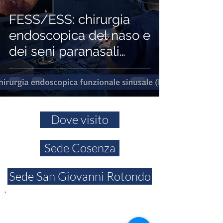
FESS/ESS: chirurgia
endoscopica del naso e
dei seni paranasali
(quando serve, come si
fa, recupero)
Dove visito
Sede Cosenza
Sede San Giovanni Rotondo