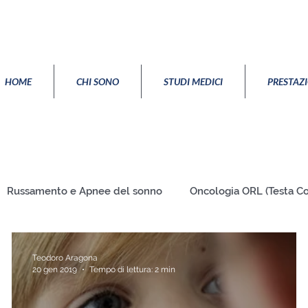
HOME
CHI SONO
STUDI MEDICI
PRESTAZ
Russamento e Apnee del sonno
Oncologia ORL (Testa Co
Vertigini disturbi dell'equilibrio
Orecchio
Teodoro Aragona
20 gen 2019
Tempo di lettura: 2 min