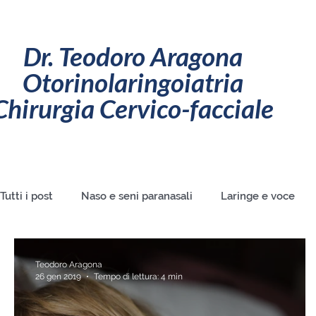
Dr. Teodoro Aragona
Otorinolaringoiatria
Chirurgia Cervico-facciale
Tutti i post
Naso e seni paranasali
Laringe e voce
ORL (otorino) pediatrica
ORL e patologie di confine
Teodoro Aragona
26 gen 2019
Tempo di lettura: 4 min