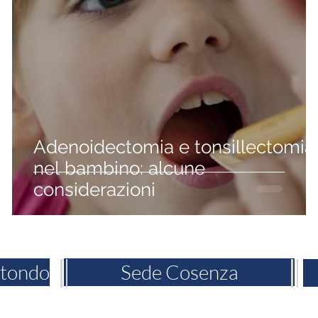
Adenoidectomia e tonsillectomia
o
nel bambino: alcune
considerazioni
otondo
Sede Cosenza