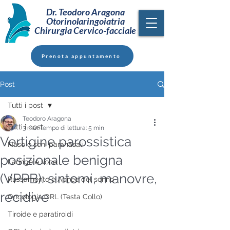
Dr. Teodoro Aragona
Otorinolaringoiatria
Chirurgia Cervico-facciale
Prenota appuntamento
Post
Tutti i post
Teodoro Aragona
Tutti i post
3 mar
Tempo di lettura: 5 min
Vertigine parossistica
Naso e seni paranasali
posizionale benigna
Laringe e voce
(VPPB): sintomi, manovre,
Russamento e Apnee del sonno
recidive
Oncologia ORL (Testa Collo)
Tiroide e paratiroidi