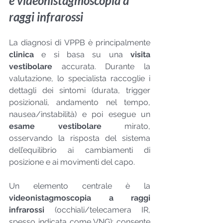
e videonistagmoscopia a 
raggi infrarossi
La diagnosi di VPPB è principalmente 
clinica
 e si basa su una 
visita 
vestibolare
 accurata. Durante la 
valutazione, lo specialista raccoglie i 
dettagli dei sintomi (durata, trigger 
posizionali, andamento nel tempo, 
nausea/instabilità) e poi esegue un 
esame vestibolare
 mirato, 
osservando la risposta del sistema 
dell’equilibrio ai cambiamenti di 
posizione e ai movimenti del capo.
Un elemento centrale è la 
videonistagmoscopia a raggi 
infrarossi
 (occhiali/telecamera IR, 
spesso indicata come VNG): consente 