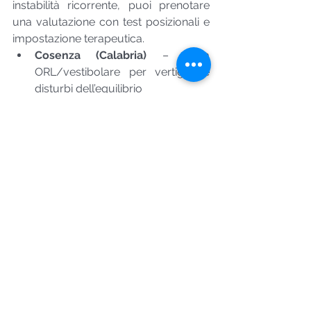
instabilità ricorrente, puoi prenotare 
una valutazione con test posizionali e 
impostazione terapeutica.
Cosenza (Calabria)
 – visita 
ORL/vestibolare per vertigini e 
disturbi dell’equilibrio
San Giovanni Rotondo (FG)
 – 
valutazione vertigini/instabilità e 
follow-up. Disponibile anche per 
pazienti dalle aree limitrofe 
(provincia di Cosenza e provincia 
di Foggia).
Prenota un appuntamento
Scrivimi su WhatsApp