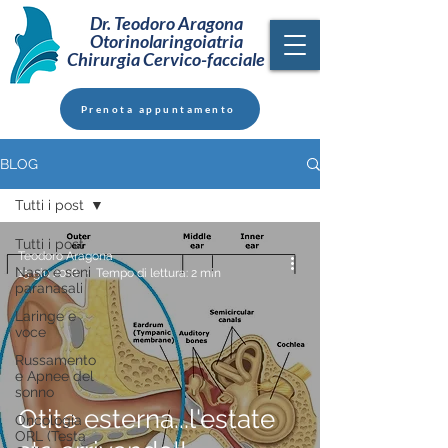
Dr. Teodoro Aragona
Otorinolaringoiatria
Chirurgia Cervico-facciale
Prenota appuntamento
BLOG
Tutti i post
Tutti i post
Teodoro Aragona
Naso e seni
15 giu 2018
Tempo di lettura: 2 min
paranasali
Laringe e
voce
Russamento
e Apnee del
sonno
Otite esterna...l'estate
Oncologia
ORL (Testa