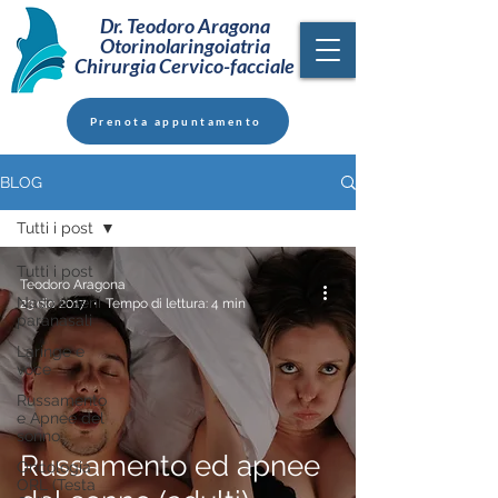
Dr. Teodoro Aragona
Otorinolaringoiatria
Chirurgia Cervico-facciale
Prenota appuntamento
BLOG
Tutti i post
Tutti i post
Teodoro Aragona
Naso e seni
23 dic 2017
Tempo di lettura: 4 min
paranasali
Laringe e
voce
Russamento
e Apnee del
sonno
Russamento ed apnee
Oncologia
ORL (Testa